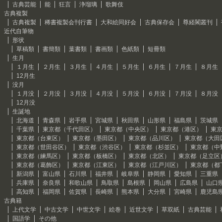
古典芸能
能
狂言
浄瑠璃
歌舞伎
古典複製
古典複製
稀書複製会刊行書
大和絵同好会
古典保存会
尊経閣叢刊
近代自筆物
形状
草稿類
書簡類
葉書類
書画類
色紙類
短冊類
生月
１月生
２月生
３月生
４月生
５月生
６月生
７月生
８月生
12月生
没月
１月没
２月没
３月没
４月没
５月没
６月没
７月没
８月没
12月没
生誕地
北海道
青森県
岩手県
宮城県
秋田県
山形県
福島県
茨城県
千葉県
東京都（千代田区）
東京都（中央区）
東京都（港区）
東
東京都（台東区）
東京都（墨田区）
東京都（品川区）
東京都（大田
東京都（世田谷区）
東京都（渋谷区）
東京都（杉並区）
東京都（中
東京都（練馬区）
東京都（板橋区）
東京都（北区）
東京都（足立区
東京都（葛飾区）
東京都（江東区）
東京都（江戸川区）
東京都（都
新潟県
富山県
石川県
福井県
岐阜県
静岡県
愛知県
三重県
兵庫県
奈良県
和歌山県
鳥取県
島根県
岡山県
広島県
山口
高知県
福岡県
佐賀県
長崎県
熊本県
大分県
宮崎県
鹿児島
古典籍
上代文学
中古文学
中世文学
絵巻
近世文学
草双紙
古典芸能
国語学
その他