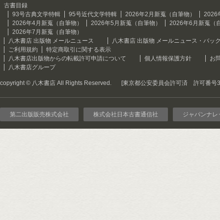
古書目録
93号古典文学特輯
95号近代文学特輯
2026年2月新蒐（自筆物）
202
2026年4月新蒐（自筆物）
2026年5月新蒐（自筆物）
2026年6月新蒐（
2026年7月新蒐（自筆物）
八木書店 出版物 メールニュース
八木書店 出版物 メールニュース・バッ
ご利用規約
特定商取引に関する表示
八木書店出版物からの転載許可申請について
個人情報保護方針
お
八木書店グループ
copyright © 八木書店 All Rights Reserved.
[東京都公安委員会許可済 許可番号301
第二出版販売株式会社
株式会社日本古書通信社
ジャパンナレ