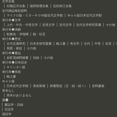
文学全集
石橋忍月全集
徳田秋聲全集
近松秋江全集
近代雑誌複刻資料
マイクロ版・ＣＤ―ＲＯＭ版近代文学館
Ｗｅｂ版日本近代文学館
単行本◆文学
上代・中古・中世文学
近世文学
近代文学
近代文学研究双書
その他
単行本◆演劇
歌舞伎・浄瑠璃
能・狂言
単行本◆歴史
古代交通研究
日本史研究叢書
輸入書
考古学
古代
中世
近世
系図・家紋
その他
単行本◆書誌
反町茂雄関連書
目録
その他
単行本◆日本語史
キリシタン版
単行本◆美術
輸入書
Ｗｅｂ版
日本近代文学館
美術新報
群書類従（正・続・続々）
史料纂集
美本なし
美本がありません
古書
書誌学・目録
言語学
国語学