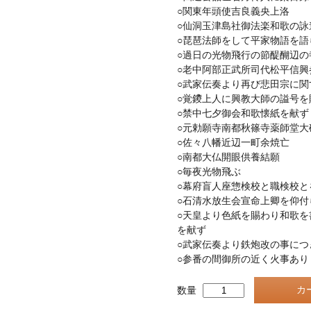
○関東年頭使吉良義央上洛
○仙洞玉津島社御法楽和歌の詠
○琵琶法師をして平家物語を語
○過日の光物飛行の節醍醐辺の
○老中阿部正武所司代松平信興
○武家伝奏より再び悲田宗に関
○覚鑁上人に興教大師の謚号を
○禁中七夕御会和歌懐紙を献ず
○元勅願寺南都秋篠寺薬師堂大
○佐々八幡近辺一町余焼亡
○南都大仏開眼供養結願
○毎夜光物飛ぶ
○幕府盲人座惣検校と職検校と
○石清水放生会宣命上卿を仰付
○天皇より色紙を賜わり和歌を
を献ず
○武家伝奏より鉄炮改の事につ
○参番の間御所の近く火事あり
数量