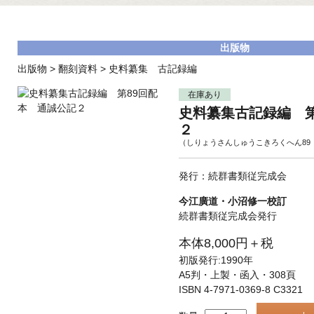
出版物
出版物
>
翻刻資料
>
史料纂集 古記録編
在庫あり
史料纂集古記録編 第
２
（しりょうさんしゅうこきろくへん89
発行：続群書類従完成会
今江廣道・小沼修一校訂
続群書類従完成会発行
本体8,000円＋税
初版発行:1990年
A5判・上製・函入・308頁
ISBN 4-7971-0369-8 C3321