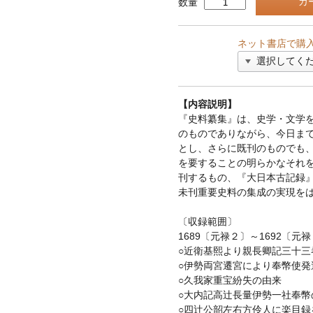
数量
ネット書店で購
【内容説明】
『史料纂集』は、史学・文学
のものでありながら、今日ま
とし、さらに既刊のものでも
を要することの明らかなそれ
刊するもの、『大日本古記録
未刊重要史料の集成の実現を
〔収録範囲〕
1689〔元禄２〕～1692〔元
○近衛基熙より親長卿記三十三
○伊勢両宮遷宮により奉幣使発
○久我家重宝紛失の由来
○大内記高辻長量伊勢一社奉幣
○四辻公韶左右方伶人に楽目録