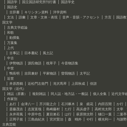
国語学
国立国語研究所刊行書
国語学史
国語史
古辞書
キリシタン資料
洋学資料
文法
語彙
文章・文体・表現
音声・音韻・アクセント
方言
国語教
国文学
古典文学総論
和歌
勅撰集
万葉集
上代
古事記
日本書紀
風土記
中古
伊勢物語
源氏物語
枕草子
今昔物語集
中世
鴨長明
吉田兼好
平家物語
曽我物語
太平記
近世
井原西鶴
近松門左衛門
滝沢馬琴
上田秋成
俳諧
国文学（近代）
雑誌（原書）
複刻雑誌
同人誌・地方誌・一般誌
個人全集
近代文学
作家別
あ行
会津八一
芥川龍之介
石川啄木
泉 鏡花
内田百閒
か行
斎藤茂吉
志賀直哉
島崎藤村
た行
高浜虚子
高村光太郎
太宰 
永井荷風
中原中也
夏目漱石
は行
萩原朔太郎
樋口一葉
二葉亭
正岡子規
三島由紀夫
宮沢賢治
森 鴎外
や行
横光利一
与謝野
古典芸能