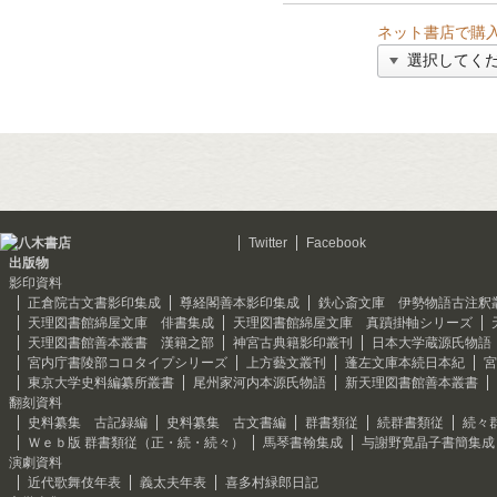
ネット書店で購
Twitter
Facebook
出版物
影印資料
正倉院古文書影印集成
尊経閣善本影印集成
鉄心斎文庫 伊勢物語古注釈
天理図書館綿屋文庫 俳書集成
天理図書館綿屋文庫 真蹟掛軸シリーズ
天理図書館善本叢書 漢籍之部
神宮古典籍影印叢刊
日本大学蔵源氏物語
宮内庁書陵部コロタイプシリーズ
上方藝文叢刊
蓬左文庫本続日本紀
宮
東京大学史料編纂所叢書
尾州家河内本源氏物語
新天理図書館善本叢書
翻刻資料
史料纂集 古記録編
史料纂集 古文書編
群書類従
続群書類従
続々
Ｗｅｂ版 群書類従（正・続・続々）
馬琴書翰集成
与謝野寛晶子書簡集成
演劇資料
近代歌舞伎年表
義太夫年表
喜多村緑郎日記