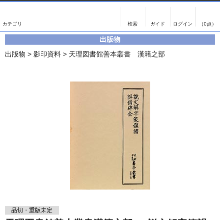
出版物
古書
画像がある商品のみ検索
（0点）
出版物
出版物
古書
出版物
>
影印資料
>
天理図書館善本叢書 漢籍之部
影印資料
書誌学・目録
翻刻資料
言語学
演劇資料
国語学
文学全集
国文学
近代雑誌複刻資料
国文学（近代）
単行本◆文学
古典芸能
単行本◆演劇
古典複製
単行本◆歴史
近代自筆物
単行本◆書誌
古典籍
品切・重版未定