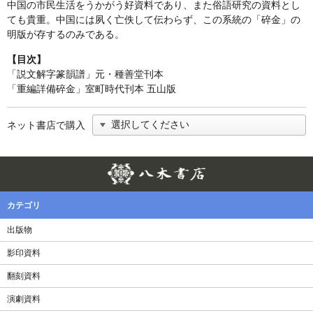
中国の市民生活をうかがう好資料であり、また俗語研究の資料とし
ても貴重。中国には夙く亡佚して伝わらず、この系統の「碎金」の
明版が存するのみである。
【目次】
「説文解字篆韻譜」元・種善堂刊本
「重編詳備碎金」室町時代刊本 五山版
ネット書店で購入
Twitter
F
カテゴリ
出版物
影印資料
翻刻資料
演劇資料