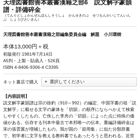
単行本◆日本語史
古書目録
天理図書館善本叢書漢籍之部6 説文解字篆韻
譜・詳備碎金
単行本◆美術
（てんりとしょかんぜんぽんしそうしょ かんせきのぶ せつもんかいじてんいん
ぷ しょうびさいきん）
Ｗｅｂ版
天理図書館善本叢書漢籍之部編集委員会編 解題 小川環樹
美本なし
本体13,000円＋税
初版発行:1981年7月14日
A5判・上製・貼函入・526頁
ISBN 4-8406-9306-4 C3395
ネット書店で購入
【内容説明】
説文解字篆韻譜は宗の徐釣（910～992）の編定、中国字書の祖「説
文解字」に載せる文字の篆体を「切韻」の順序にならべかえて検索
しやすくしたもの。亡佚した李舟の「切韻」によった点に特殊の価
値がある。伝存する刊本中最古で本邦唯一の伝本。重編詳備碎金は
宋の張雲翼が増補したもの。我が国の「節用集」に似た分類辞書
で、初学者に文字を教える教科書でもあったろうと思われる。近世