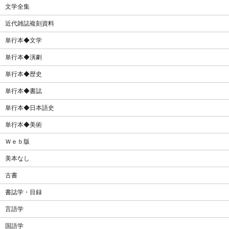
文学全集
近代雑誌複刻資料
単行本◆文学
単行本◆演劇
単行本◆歴史
単行本◆書誌
単行本◆日本語史
単行本◆美術
Ｗｅｂ版
美本なし
古書
書誌学・目録
言語学
国語学