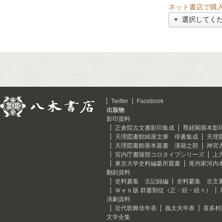
ネット書店で購
Twitter
Facebook
出版物
影印資料
正倉院古文書影印集成
尊経閣善本影
天理図書館綿屋文庫 俳書集成
天理
天理図書館善本叢書 漢籍之部
神宮
宮内庁書陵部コロタイプシリーズ
上
東京大学史料編纂所叢書
尾州家河内
翻刻資料
史料纂集 古記録編
史料纂集 古文
Ｗｅｂ版 群書類従（正・続・続々）
演劇資料
近代歌舞伎年表
義太夫年表
喜多村
文学全集