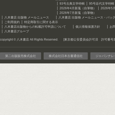
93号古典文学特輯
95号近代文学特輯
2026年4月新蒐（自筆物）
2026年
2026年7月新蒐（自筆物）
八木書店 出版物 メールニュース
八木書店 出版物 メールニュース・バッ
ご利用規約
特定商取引に関する表示
八木書店出版物からの転載許可申請について
個人情報保護方針
お
八木書店グループ
copyright © 八木書店 All Rights Reserved.
[東京都公安委員会許可済 許可番号301
第二出版販売株式会社
株式会社日本古書通信社
ジャパンナレ