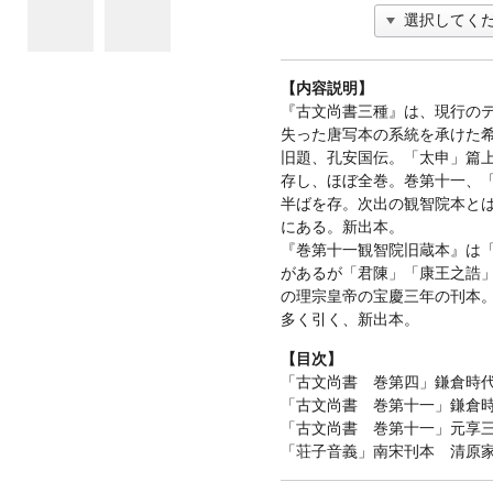
【内容説明】
『古文尚書三種』は、現行の
失った唐写本の系統を承けた
旧題、孔安国伝。「太申」篇上
存し、ほぼ全巻。巻第十一、
半ばを存。次出の観智院本と
にある。新出本。
『巻第十一観智院旧蔵本』は
があるが「君陳」「康王之誥
の理宗皇帝の宝慶三年の刊本
多く引く、新出本。
【目次】
「古文尚書 巻第四」鎌倉時
「古文尚書 巻第十一」鎌倉
「古文尚書 巻第十一」元享
「荘子音義」南宋刊本 清原