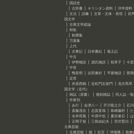
国語史
古辞書
キリシタン資料
洋学資料
文法
語彙
文章・文体・表現
音
国文学
古典文学総論
和歌
勅撰集
万葉集
上代
古事記
日本書紀
風土記
中古
伊勢物語
源氏物語
枕草子
今昔
中世
鴨長明
吉田兼好
平家物語
曽我
近世
井原西鶴
近松門左衛門
滝沢馬琴
国文学（近代）
雑誌（原書）
複刻雑誌
同人誌・地
作家別
あ行
会津八一
芥川龍之介
石川
斎藤茂吉
志賀直哉
島崎藤村
た
永井荷風
中原中也
夏目漱石
は
正岡子規
三島由紀夫
宮沢賢治
古典芸能
古典芸能
能
狂言
浄瑠璃
歌舞