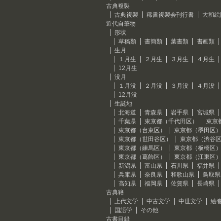
古典複製
古典複製
稀書複製会刊行書
大和絵
近代自筆物
形状
草稿類
書簡類
葉書類
書画類
生月
１月生
２月生
３月生
４月生
12月生
没月
１月没
２月没
３月没
４月没
12月没
生誕地
北海道
青森県
岩手県
宮城県
千葉県
東京都（千代田区）
東京
東京都（台東区）
東京都（墨田区
東京都（世田谷区）
東京都（渋谷
東京都（練馬区）
東京都（板橋区
東京都（葛飾区）
東京都（江東区
新潟県
富山県
石川県
福井県
兵庫県
奈良県
和歌山県
鳥取県
高知県
福岡県
佐賀県
長崎県
古典籍
上代文学
中古文学
中世文学
絵
国語学
その他
古書目録