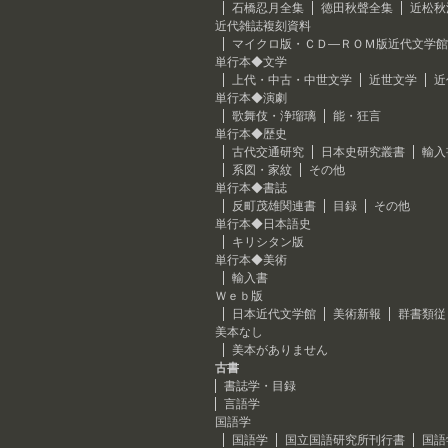
石橋忍月全集
徳田秋聲全集
近松秋
近代雑誌複刻資料
マイクロ版・ＣＤ―ＲＯＭ版近代文学館
単行本◆文学
上代・中古・中世文学
近世文学
近
単行本◆演劇
歌舞伎・浄瑠璃
能・狂言
単行本◆歴史
古代交通研究
日本史研究叢書
輸入
系図・家紋
その他
単行本◆書誌
反町茂雄関連書
目録
その他
単行本◆日本語史
キリシタン版
単行本◆美術
輸入書
Ｗｅｂ版
日本近代文学館
美術新報
群書類従
美本なし
美本がありません
古書
書誌学・目録
言語学
国語学
国語学
国立国語研究所刊行書
国語