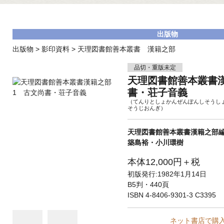
出版物
出版物
>
影印資料
>
天理図書館善本叢書 漢籍之部
品切・重版未定
天理図書館善本叢書
書・荘子音義
（てんりとしょかんぜんぽんしそうし
そうじおんぎ）
天理図書館善本叢書漢籍之部
築島裕・小川環樹
本体12,000円＋税
初版発行:1982年1月14日
B5判・440頁
ISBN 4-8406-9301-3 C3395
ネット書店で購