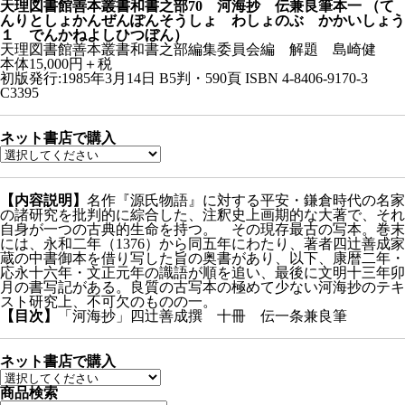
天理図書館善本叢書和書之部70 河海抄 伝兼良筆本一
（て
んりとしょかんぜんぽんそうしょ わしょのぶ かかいしょう
１ でんかねよしひつぼん）
天理図書館善本叢書和書之部編集委員会編 解題 島崎健
本体15,000円＋税
初版発行:1985年3月14日
B5判・590頁
ISBN 4-8406-9170-3
C3395
ネット書店で購入
【内容説明】
名作『源氏物語』に対する平安・鎌倉時代の名家
の諸研究を批判的に綜合した、注釈史上画期的な大著で、それ
自身が一つの古典的生命を持つ。 その現存最古の写本。巻末
には、永和二年（1376）から同五年にわたり、著者四辻善成家
蔵の中書御本を借り写した旨の奥書があり、以下、康暦二年・
応永十六年・文正元年の識語が順を追い、最後に文明十三年卯
月の書写記がある。良質の古写本の極めて少ない河海抄のテキ
スト研究上、不可欠のものの一。
【目次】
「河海抄」四辻善成撰 十冊 伝一条兼良筆
ネット書店で購入
商品検索