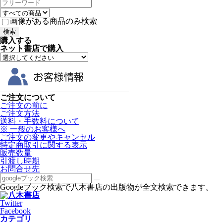
画像がある商品のみ検索
購入する
ネット書店で購入
ご注文について
ご注文の前に
ご注文方法
送料・手数料について
※ 一般のお客様へ
ご注文の変更やキャンセル
特定商取引に関する表示
販売数量
引渡し時期
お問合せ先
Googleブック検索で八木書店の出版物が全文検索できます。
Twitter
Facebook
カテゴリ