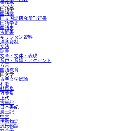
言語学
国語学
国語学
国立国語研究所刊行書
国語学史
国語史
古辞書
キリシタン資料
洋学資料
文法
語彙
文章・文体・表現
音声・音韻・アクセント
方言
国語教育
国文学
古典文学総論
和歌
勅撰集
万葉集
上代
古事記
日本書紀
風土記
中古
伊勢物語
源氏物語
枕草子