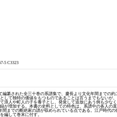
67-5 C3323
って編纂された全三十巻の系譜集で、慶長より文化年間までの
として独特の価値をもつものであることは言うまでもないが、
て浪人や町人の子を養子とし、発覚して追放にあう例も少なく
録が増加する。本書の史料としての特色は、系譜中の各人の直
化年間までの断絶家の譜が収められている点である。江戸時代
を編して巻末に付す。