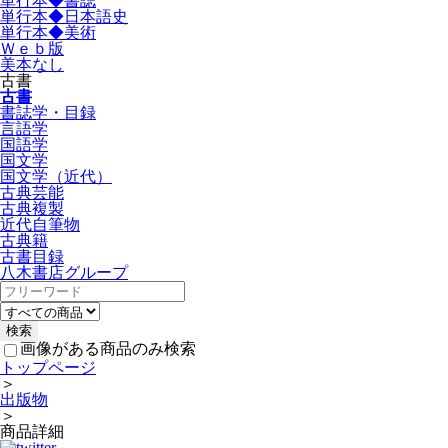
単行本◆書誌
単行本◆日本語史
単行本◆美術
Ｗｅｂ版
美本なし
古書
古書
書誌学・目録
言語学
国語学
国文学
国文学（近代）
古典芸能
古典複製
近代自筆物
古典籍
古書目録
八木書店グループ
画像がある商品のみ検索
トップページ
＞
出版物
＞
商品詳細