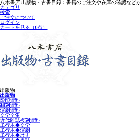
八木書店 出版物・古書目録：書籍のご注文や在庫の確認など
カテゴリ
検索
ご注文について
ログイン
カートを見る
（0点）
出版物
出版物
影印資料
翻刻資料
演劇資料
文学全集
近代雑誌複刻資料
単行本◆文学
単行本◆演劇
単行本◆歴史