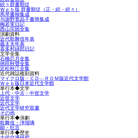
続々群書類従
Ｗｅｂ版 群書類従（正・続・続々）
馬琴書翰集成
与謝野寛晶子書簡集成
梅若実日記
西山宗因全集
演劇資料
近代歌舞伎年表
義太夫年表
喜多村緑郎日記
文学全集
石橋忍月全集
徳田秋聲全集
近松秋江全集
近代雑誌複刻資料
マイクロ版・ＣＤ―ＲＯＭ版近代文学館
Ｗｅｂ版日本近代文学館
単行本◆文学
上代・中古・中世文学
近世文学
近代文学
近代文学研究双書
その他
単行本◆演劇
歌舞伎・浄瑠璃
能・狂言
単行本◆歴史
古代交通研究