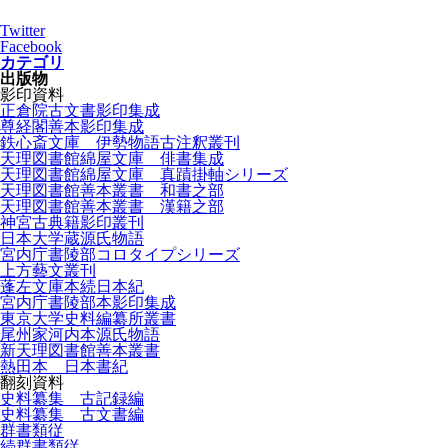
Twitter
Facebook
カテゴリ
出版物
影印資料
正倉院古文書影印集成
尊経閣善本影印集成
鉄心斎文庫 伊勢物語古注釈叢刊
天理図書館綿屋文庫 俳書集成
天理図書館綿屋文庫 真蹟掛軸シリーズ
天理図書館善本叢書 和書之部
天理図書館善本叢書 漢籍之部
神宮古典籍影印叢刊
日本大学蔵源氏物語
宮内庁書陵部コロタイプシリーズ
上方藝文叢刊
蓬左文庫本続日本紀
宮内庁書陵部本影印集成
東京大学史料編纂所叢書
尾州家河内本源氏物語
新天理図書館善本叢書
熱田本 日本書紀
翻刻資料
史料纂集 古記録編
史料纂集 古文書編
群書類従
続群書類従