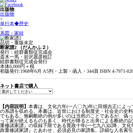
出版物
出版物
>
単行本◆歴史
>
系図・家紋
品切・重版未定
断家譜2
（だんかふ２）
発行：続群書類従完成会
斎木一馬・岩沢愿彦校訂
続群書類従完成会発行
本体6,000円＋税
初版発行:1968年6月
A5判・上製・函入・344頁
ISBN 4-7971-02
ネット書店で購入
【内容説明】
本書は、文化六年(一八〇九)年に田畑吉正によ
の系譜を収める。本書は、近世における制度史・社会史の史料
でもある。無嗣断絶の例が多いのは当然のことであるが、偽っ
って家が絶えるものも多く、時代が降ると出奔による断絶の記
重修諸家譜』の収録下限である寛政十年(一七九八)以降、文
政重修諸家譜』とあわせ、必須必見の家譜集。詳細な人名索引