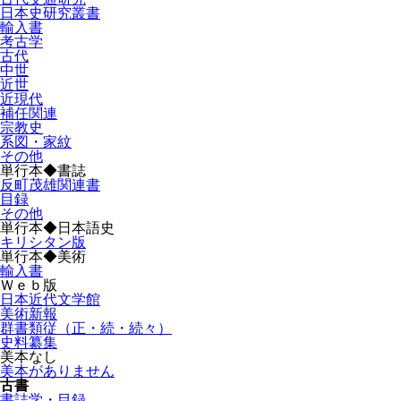
日本史研究叢書
輸入書
考古学
古代
中世
近世
近現代
補任関連
宗教史
系図・家紋
その他
単行本◆書誌
反町茂雄関連書
目録
その他
単行本◆日本語史
キリシタン版
単行本◆美術
輸入書
Ｗｅｂ版
日本近代文学館
美術新報
群書類従（正・続・続々）
史料纂集
美本なし
美本がありません
古書
書誌学・目録