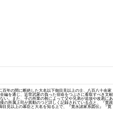
約二百年の間に断絶した大名以下御目見以上の士、八百八十余家
全編を通じ、近世武家の負った宿命をつぶさに看取すべき文献
ない。また、子の所業の咎によって父や兄弟が追放や改易にあ
接の所属上司が異動のつど詳しく記録されている点と、『寛政
の御目見以上の幕臣と大名を知る上で、『寛永諸家系図伝』『寛