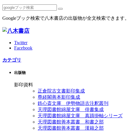
Googleブック検索で八木書店の出版物が全文検索できます。
Twitter
Facebook
カテゴリ
出版物
影印資料
正倉院古文書影印集成
尊経閣善本影印集成
鉄心斎文庫 伊勢物語古注釈叢刊
天理図書館綿屋文庫 俳書集成
天理図書館綿屋文庫 真蹟掛軸シリーズ
天理図書館善本叢書 和書之部
天理図書館善本叢書 漢籍之部