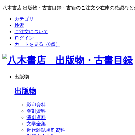
八木書店 出版物・古書目録：書籍のご注文や在庫の確認など
カテゴリ
検索
ご注文について
ログイン
カートを見る
（0点）
出版物
出版物
影印資料
翻刻資料
演劇資料
文学全集
近代雑誌複刻資料