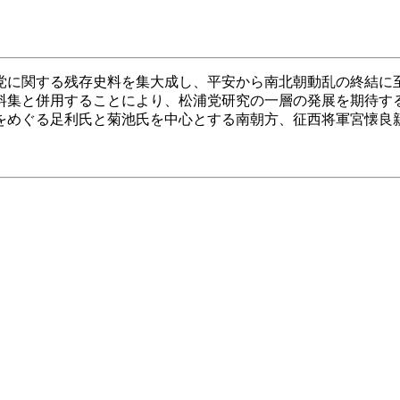
党に関する残存史料を集大成し、平安から南北朝動乱の終結に
料集と併用することにより、松浦党研究の一層の発展を期待す
をめぐる足利氏と菊池氏を中心とする南朝方、征西将軍宮懐良