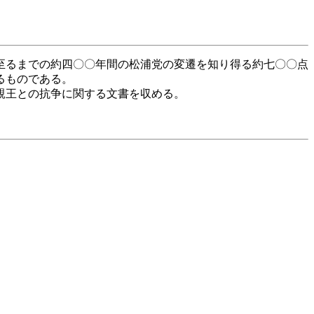
至るまでの約四〇〇年間の松浦党の変遷を知り得る約七〇〇点
るものである。
親王との抗争に関する文書を収める。