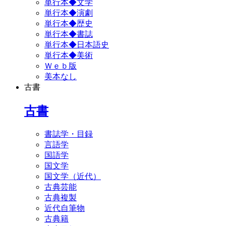
単行本◆文学
単行本◆演劇
単行本◆歴史
単行本◆書誌
単行本◆日本語史
単行本◆美術
Ｗｅｂ版
美本なし
古書
古書
書誌学・目録
言語学
国語学
国文学
国文学（近代）
古典芸能
古典複製
近代自筆物
古典籍