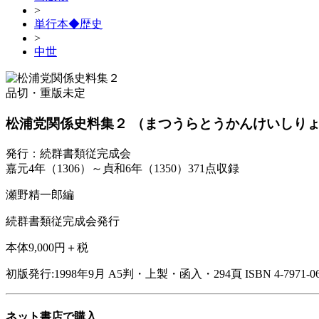
>
単行本◆歴史
>
中世
品切・重版未定
松浦党関係史料集２
（まつうらとうかんけいしり
発行：続群書類従完成会
嘉元4年（1306）～貞和6年（1350）371点収録
瀬野精一郎編
続群書類従完成会発行
本体9,000円＋税
初版発行:1998年9月
A5判・上製・函入・294頁
ISBN 4-7971-0
ネット書店で購入