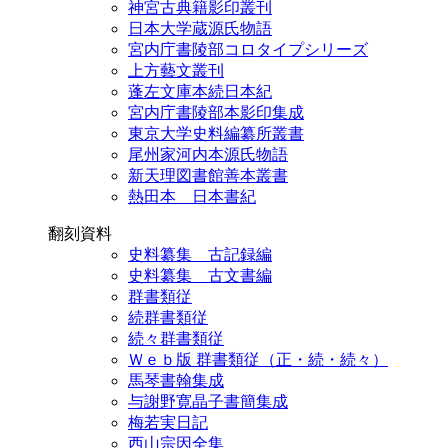
神宮古典籍影印叢刊
日本大学蔵源氏物語
宮内庁書陵部コロタイプシリーズ
上方藝文叢刊
蓬左文庫本続日本紀
宮内庁書陵部本影印集成
東京大学史料編纂所叢書
尾州家河内本源氏物語
新天理図書館善本叢書
熱田本 日本書紀
翻刻資料
史料纂集 古記録編
史料纂集 古文書編
群書類従
続群書類従
続々群書類従
Ｗｅｂ版 群書類従（正・続・続々）
馬琴書翰集成
与謝野寛晶子書簡集成
梅若実日記
西山宗因全集