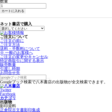
数量
ネット書店で購入
ご注文について
ご注文の前に
ご注文方法
送料・手数料について
※ 一般のお客様へ
ご注文の変更やキャンセル
特定商取引に関する表示
販売数量
引渡し時期
お問合せ先
Googleブック検索で八木書店の出版物が全文検索できます。
Twitter
Facebook
カテゴリ
出版物
影印資料
正倉院古文書影印集成