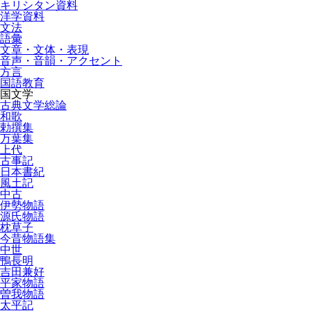
キリシタン資料
洋学資料
文法
語彙
文章・文体・表現
音声・音韻・アクセント
方言
国語教育
国文学
古典文学総論
和歌
勅撰集
万葉集
上代
古事記
日本書紀
風土記
中古
伊勢物語
源氏物語
枕草子
今昔物語集
中世
鴨長明
吉田兼好
平家物語
曽我物語
太平記