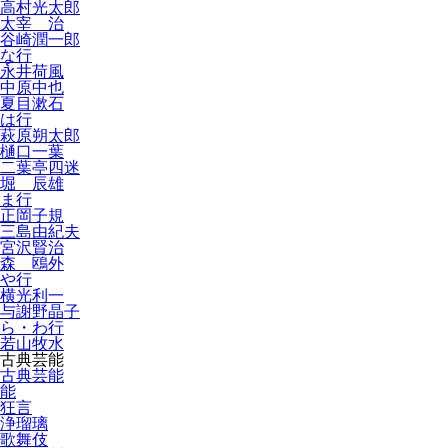
高村光太郎
太宰 治
谷崎潤一郎
な行
永井荷風
中原中也
夏目漱石
は行
萩原朔太郎
樋口一葉
二葉亭四迷
堀 辰雄
ま行
正岡子規
三島由紀夫
宮沢賢治
森 鴎外
や行
横光利一
与謝野晶子
ら・わ行
若山牧水
古典芸能
古典芸能
能
狂言
浄瑠璃
歌舞伎