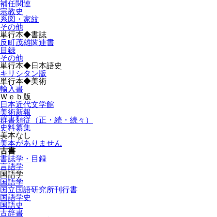
補任関連
宗教史
系図・家紋
その他
単行本◆書誌
反町茂雄関連書
目録
その他
単行本◆日本語史
キリシタン版
単行本◆美術
輸入書
Ｗｅｂ版
日本近代文学館
美術新報
群書類従（正・続・続々）
史料纂集
美本なし
美本がありません
古書
書誌学・目録
言語学
国語学
国語学
国立国語研究所刊行書
国語学史
国語史
古辞書