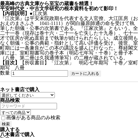
最高峰の古典文庫から至宝の蔵書を精選！
平安時代史・中古文学研究の根本資料を初めて影印！
【内容説明】
●江次第
『江次第』は平安末院政期を代表する文人官僚、大江匡房（お
おえのまさふさ 1041-1111）が関白藤原師通の命を受けて執
筆した朝儀・公事の次第書である。『江家次第』ともいう。全
二十一巻（現存は巻十六・二十一を亡失した十九巻）。七十一
才で匡房が死ぬ直前まで執筆が続けられたらしい。成立後間も
なく朝儀・公事の典範・指針として高い評価を受け、後世、室
町期には一条兼良がこの本の講説を盛んに行なった。尊経閣文
庫には、室町期書写の巻子本（明応七年写・十巻）と冊子本
（八冊、第二冊は久我通博筆写）の二種が蔵されている。
【目次】
【所収書目】「江次第」 明応七年期写 十巻／室町
期写 八冊
数量
ネット書店で購入
商品検索
画像がある商品のみ検索
購入する
八木書店で購入