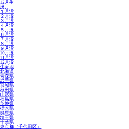
12月生
没月
１月没
２月没
３月没
４月没
５月没
６月没
７月没
８月没
９月没
10月没
11月没
12月没
生誕地
北海道
青森県
岩手県
宮城県
秋田県
山形県
福島県
茨城県
栃木県
群馬県
埼玉県
千葉県
東京都（千代田区）