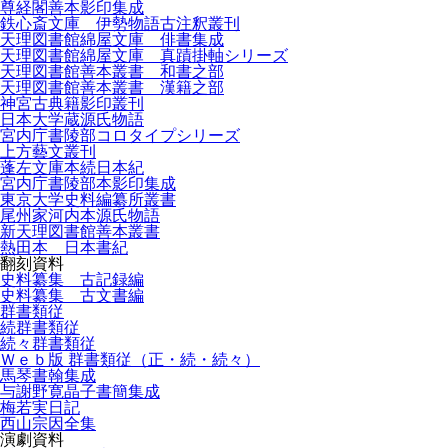
尊経閣善本影印集成
鉄心斎文庫 伊勢物語古注釈叢刊
天理図書館綿屋文庫 俳書集成
天理図書館綿屋文庫 真蹟掛軸シリーズ
天理図書館善本叢書 和書之部
天理図書館善本叢書 漢籍之部
神宮古典籍影印叢刊
日本大学蔵源氏物語
宮内庁書陵部コロタイプシリーズ
上方藝文叢刊
蓬左文庫本続日本紀
宮内庁書陵部本影印集成
東京大学史料編纂所叢書
尾州家河内本源氏物語
新天理図書館善本叢書
熱田本 日本書紀
翻刻資料
史料纂集 古記録編
史料纂集 古文書編
群書類従
続群書類従
続々群書類従
Ｗｅｂ版 群書類従（正・続・続々）
馬琴書翰集成
与謝野寛晶子書簡集成
梅若実日記
西山宗因全集
演劇資料