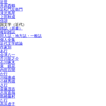
近世
井原西鶴
近松門左衛門
滝沢馬琴
上田秋成
俳諧
国文学（近代）
雑誌（原書）
複刻雑誌
同人誌・地方誌・一般誌
個人全集
近代文学総論
作家別
あ行
会津八一
芥川龍之介
石川啄木
泉 鏡花
内田百閒
か行
川端康成
小林秀雄
さ行
斎藤茂吉
志賀直哉
島崎藤村
た行
高浜虚子