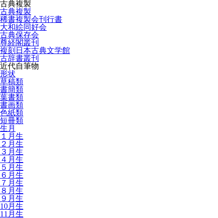
古典複製
古典複製
稀書複製会刊行書
大和絵同好会
古典保存会
尊経閣叢刊
複刻日本古典文学館
古辞書叢刊
近代自筆物
形状
草稿類
書簡類
葉書類
書画類
色紙類
短冊類
生月
１月生
２月生
３月生
４月生
５月生
６月生
７月生
８月生
９月生
10月生
11月生