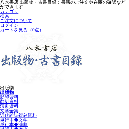
八木書店 出版物・古書目録：書籍のご注文や在庫の確認など
ができます
カテゴリ
検索
ご注文について
ログイン
カートを見る
（0点）
出版物
出版物
影印資料
翻刻資料
演劇資料
文学全集
近代雑誌複刻資料
単行本◆文学
単行本◆演劇