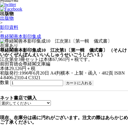
出版物
出版物
>
影印資料
>
尊経閣善本影印集成
在庫あり
尊経閣善本影印集成10 江次第1〔第一輯 儀式書〕
（そんけ
いかくぜんぽんえいいんしゅうせいごうしだい１）
江次第全3冊セットは本体67,961円＋税です。
前田育徳会尊経閣文庫編
本体29,126円＋税
初版発行:1996年6月20日
A4判横本・上製・函入・482頁
ISBN
4-8406-2310-4 C3321
数量
ネット書店で購入
現在、在庫分は函に汚れがございます。注文の際はあらかじめ
ご了承ください。