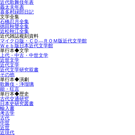
近代歌舞伎年表
義太夫年表
喜多村緑郎日記
文学全集
石橋忍月全集
徳田秋聲全集
近松秋江全集
近代雑誌複刻資料
マイクロ版・ＣＤ―ＲＯＭ版近代文学館
Ｗｅｂ版日本近代文学館
単行本◆文学
上代・中古・中世文学
近世文学
近代文学
近代文学研究双書
その他
単行本◆演劇
歌舞伎・浄瑠璃
能・狂言
単行本◆歴史
古代交通研究
日本史研究叢書
輸入書
考古学
古代
中世
近世
近現代