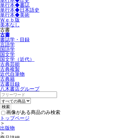
単行本◆歴史
単行本◆書誌
単行本◆日本語史
単行本◆美術
Ｗｅｂ版
美本なし
古書
古書
書誌学・目録
言語学
国語学
国文学
国文学（近代）
古典芸能
古典複製
近代自筆物
古典籍
古書目録
八木書店グループ
画像がある商品のみ検索
トップページ
＞
出版物
＞
商品詳細