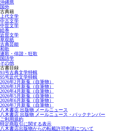
沖縄県
国外
古典籍
上代文学
中古文学
中世文学
絵巻
近世文学
草双紙
古典芸能
和歌
連歌・俳諧・狂歌
国語学
その他
古書目録
93号古典文学特輯
95号近代文学特輯
2026年2月新蒐（自筆物）
2026年3月新蒐（自筆物）
2026年4月新蒐（自筆物）
2026年5月新蒐（自筆物）
2026年6月新蒐（自筆物）
2026年7月新蒐（自筆物）
八木書店 出版物 メールニュース
八木書店 出版物 メールニュース・バックナンバー
ご利用規約
特定商取引に関する表示
八木書店出版物からの転載許可申請について