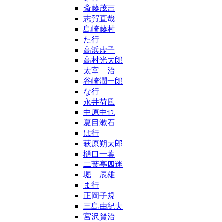
斎藤茂吉
志賀直哉
島崎藤村
た行
高浜虚子
高村光太郎
太宰 治
谷崎潤一郎
な行
永井荷風
中原中也
夏目漱石
は行
萩原朔太郎
樋口一葉
二葉亭四迷
堀 辰雄
ま行
正岡子規
三島由紀夫
宮沢賢治