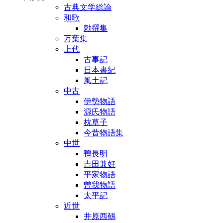
古典文学総論
和歌
勅撰集
万葉集
上代
古事記
日本書紀
風土記
中古
伊勢物語
源氏物語
枕草子
今昔物語集
中世
鴨長明
吉田兼好
平家物語
曽我物語
太平記
近世
井原西鶴