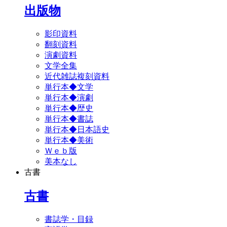
出版物
影印資料
翻刻資料
演劇資料
文学全集
近代雑誌複刻資料
単行本◆文学
単行本◆演劇
単行本◆歴史
単行本◆書誌
単行本◆日本語史
単行本◆美術
Ｗｅｂ版
美本なし
古書
古書
書誌学・目録