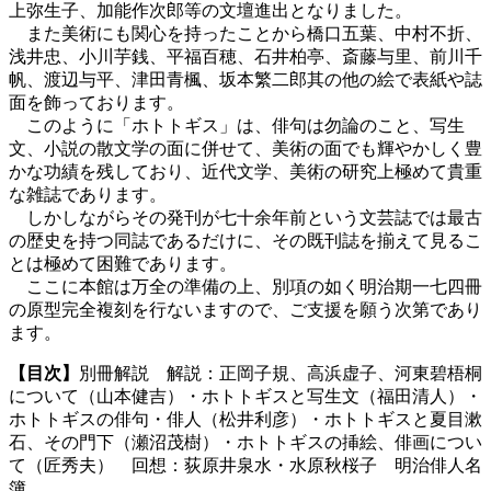
上弥生子、加能作次郎等の文壇進出となりました。
また美術にも関心を持ったことから橋口五葉、中村不折、
浅井忠、小川芋銭、平福百穂、石井柏亭、斎藤与里、前川千
帆、渡辺与平、津田青楓、坂本繁二郎其の他の絵で表紙や誌
面を飾っております。
このように「ホトトギス」は、俳句は勿論のこと、写生
文、小説の散文学の面に併せて、美術の面でも輝やかしく豊
かな功績を残しており、近代文学、美術の研究上極めて貴重
な雑誌であります。
しかしながらその発刊が七十余年前という文芸誌では最古
の歴史を持つ同誌であるだけに、その既刊誌を揃えて見るこ
とは極めて困難であります。
ここに本館は万全の準備の上、別項の如く明治期一七四冊
の原型完全複刻を行ないますので、ご支援を願う次第であり
ます。
【目次】
別冊解説 解説：正岡子規、高浜虚子、河東碧梧桐
について（山本健吉）・ホトトギスと写生文（福田清人）・
ホトトギスの俳句・俳人（松井利彦）・ホトトギスと夏目漱
石、その門下（瀬沼茂樹）・ホトトギスの挿絵、俳画につい
て（匠秀夫） 回想：荻原井泉水・水原秋桜子 明治俳人名
簿