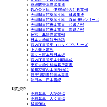
尊経閣善本影印集成
鉄心斎文庫 伊勢物語古注釈叢刊
天理図書館綿屋文庫 俳書集成
天理図書館綿屋文庫 真蹟掛軸シリーズ
天理図書館善本叢書 和書之部
天理図書館善本叢書 漢籍之部
神宮古典籍影印叢刊
日本大学蔵源氏物語
宮内庁書陵部コロタイプシリーズ
上方藝文叢刊
蓬左文庫本続日本紀
宮内庁書陵部本影印集成
東京大学史料編纂所叢書
尾州家河内本源氏物語
新天理図書館善本叢書
熱田本 日本書紀
翻刻資料
史料纂集 古記録編
史料纂集 古文書編
群書類従