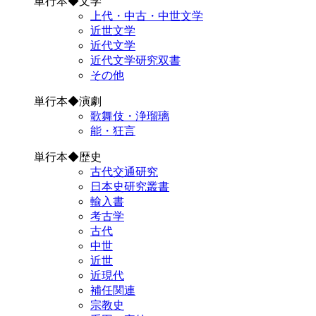
単行本◆文学
上代・中古・中世文学
近世文学
近代文学
近代文学研究双書
その他
単行本◆演劇
歌舞伎・浄瑠璃
能・狂言
単行本◆歴史
古代交通研究
日本史研究叢書
輸入書
考古学
古代
中世
近世
近現代
補任関連
宗教史