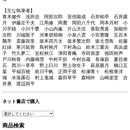
【主な執筆者】
青木健作 浅井忠 阿部次郎 安倍能成 石井柏亭 石井露
月 伊藤左千夫 江馬修 岡麓 岡田八千代 岡本月村 小
川芋銭 小川千甕 小山内薫 片山天弦 香取秀真 加能作
次郎 川端龍子 河東碧梧桐 小泉八雲 小宮豊隆 五百木
飄亭 斎藤與里 坂本四方太 坂本繁次郎 坂元雪鳥 佐藤
紅緑 寒川鼠骨 島村抱月 下村為山 鈴木三重吉 高浜虚
子 竹久夢二 近松秋江 津田青楓 寺田寅彦 徳田秋声
戸川秋骨 内藤鳴雪 中村不折 中村吉蔵 長塚節 夏目漱
石 西川一草亭 野上臼川 野上弥生子 萩原蘿月 橋口五
葉 平福百穂 前川千帆 正岡子規 松瀬青々 松根東洋
城 水落露石 村上鬼城 森田草平 森鴎外 山崎楽堂 吉
井勇 渡辺與平
ネット書店で購入
商品検索