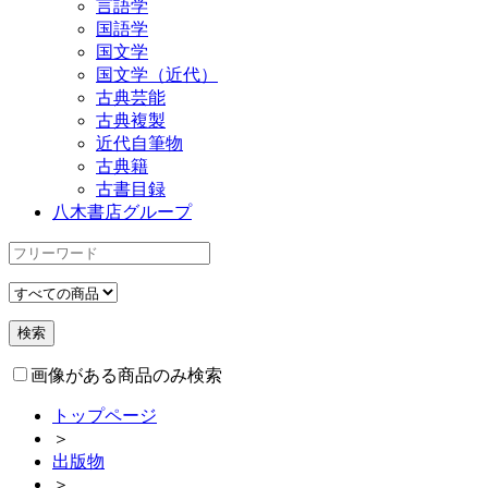
言語学
国語学
国文学
国文学（近代）
古典芸能
古典複製
近代自筆物
古典籍
古書目録
八木書店グループ
画像がある商品のみ検索
トップページ
＞
出版物
＞