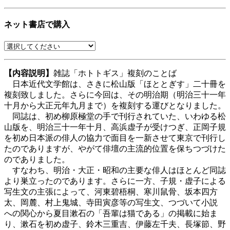
ネット書店で購入
【内容説明】
雑誌「ホトトギス」複刻のことば
日本近代文学館は、さきに松山版「ほととぎす」二十冊を
複刻致しました。さらに今回は、その明治期（明治三十一年
十月から大正元年九月まで）を複刻する運びとなりました。
同誌は、初め柳原極堂の手で刊行されていた、いわゆる松
山版を、明治三十一年十月、高浜虚子が受けつぎ、正岡子規
を初め日本派の俳人の協力で面目を一新させて東京で刊行し
たのでありますが、やがて俳壇の主流的位置を保ちつづけた
のでありました。
すなわち、明治・大正・昭和の主要な俳人はほとんど同誌
より巣立ったのであります。さらに一方、子規・虚子による
写生文の主張によって、河東碧梧桐、寒川鼠骨、坂本四方
太、岡麓、村上鬼城、寺田寅彦等の写生文、つづいて小説
への関心から夏目漱石の「吾輩は猫である」の掲載に始ま
り、漱石を初め虚子、鈴木三重吉、伊藤左千夫、長塚節、野