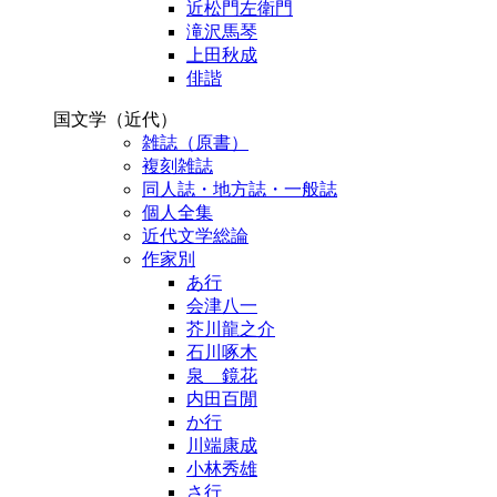
近松門左衛門
滝沢馬琴
上田秋成
俳諧
国文学（近代）
雑誌（原書）
複刻雑誌
同人誌・地方誌・一般誌
個人全集
近代文学総論
作家別
あ行
会津八一
芥川龍之介
石川啄木
泉 鏡花
内田百閒
か行
川端康成
小林秀雄
さ行