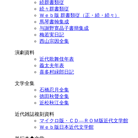
続群書類従
続々群書類従
Ｗｅｂ版 群書類従（正・続・続々）
馬琴書翰集成
与謝野寛晶子書簡集成
梅若実日記
西山宗因全集
演劇資料
近代歌舞伎年表
義太夫年表
喜多村緑郎日記
文学全集
石橋忍月全集
徳田秋聲全集
近松秋江全集
近代雑誌複刻資料
マイクロ版・ＣＤ―ＲＯＭ版近代文学館
Ｗｅｂ版日本近代文学館