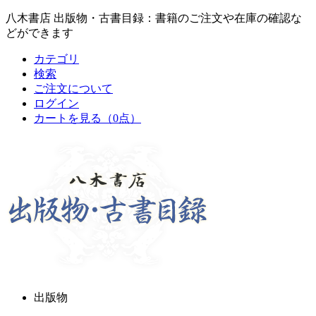
八木書店 出版物・古書目録：書籍のご注文や在庫の確認な
どができます
カテゴリ
検索
ご注文について
ログイン
カートを見る
（0点）
出版物