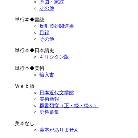
系図・家紋
その他
単行本◆書誌
反町茂雄関連書
目録
その他
単行本◆日本語史
キリシタン版
単行本◆美術
輸入書
Ｗｅｂ版
日本近代文学館
美術新報
群書類従（正・続・続々）
史料纂集
美本なし
美本がありません