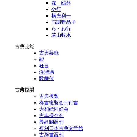
森 鴎外
や行
横光利一
与謝野晶子
ら・わ行
若山牧水
古典芸能
古典芸能
能
狂言
浄瑠璃
歌舞伎
古典複製
古典複製
稀書複製会刊行書
大和絵同好会
古典保存会
尊経閣叢刊
複刻日本古典文学館
古辞書叢刊