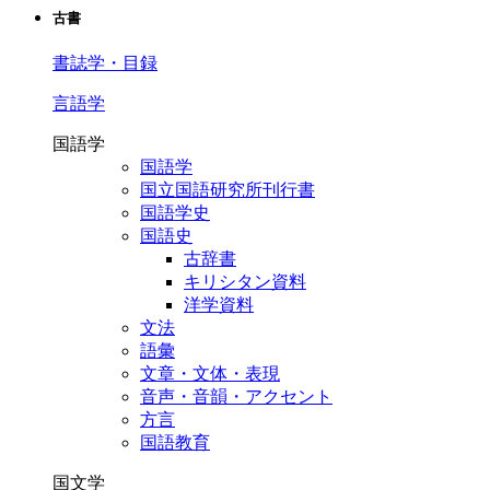
古書
書誌学・目録
言語学
国語学
国語学
国立国語研究所刊行書
国語学史
国語史
古辞書
キリシタン資料
洋学資料
文法
語彙
文章・文体・表現
音声・音韻・アクセント
方言
国語教育
国文学