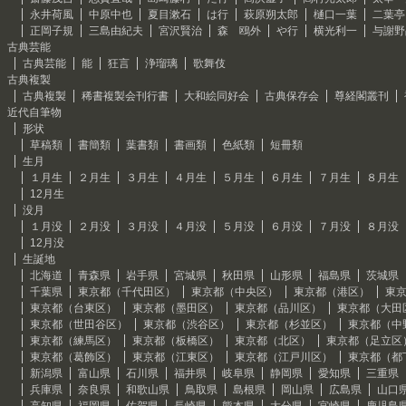
永井荷風
中原中也
夏目漱石
は行
萩原朔太郎
樋口一葉
二葉亭
正岡子規
三島由紀夫
宮沢賢治
森 鴎外
や行
横光利一
与謝野
古典芸能
古典芸能
能
狂言
浄瑠璃
歌舞伎
古典複製
古典複製
稀書複製会刊行書
大和絵同好会
古典保存会
尊経閣叢刊
近代自筆物
形状
草稿類
書簡類
葉書類
書画類
色紙類
短冊類
生月
１月生
２月生
３月生
４月生
５月生
６月生
７月生
８月生
12月生
没月
１月没
２月没
３月没
４月没
５月没
６月没
７月没
８月没
12月没
生誕地
北海道
青森県
岩手県
宮城県
秋田県
山形県
福島県
茨城県
千葉県
東京都（千代田区）
東京都（中央区）
東京都（港区）
東
東京都（台東区）
東京都（墨田区）
東京都（品川区）
東京都（大田
東京都（世田谷区）
東京都（渋谷区）
東京都（杉並区）
東京都（中
東京都（練馬区）
東京都（板橋区）
東京都（北区）
東京都（足立区
東京都（葛飾区）
東京都（江東区）
東京都（江戸川区）
東京都（都
新潟県
富山県
石川県
福井県
岐阜県
静岡県
愛知県
三重県
兵庫県
奈良県
和歌山県
鳥取県
島根県
岡山県
広島県
山口