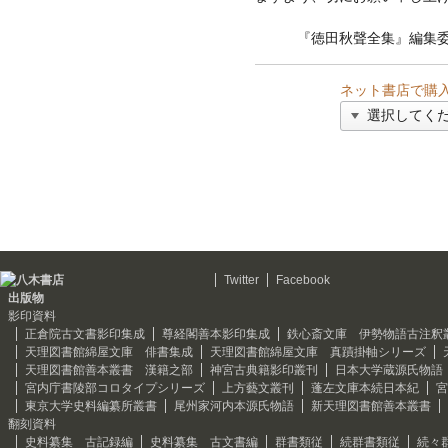
『徳田秋聲全集』編集委
ネット書店で購
Twitter
Facebook
出版物
影印資料
正倉院古文書影印集成
尊経閣善本影印集成
鉄心斎文庫 伊勢物語古注釈
天理図書館綿屋文庫 俳書集成
天理図書館綿屋文庫 真蹟掛軸シリーズ
天理図書館善本叢書 漢籍之部
神宮古典籍影印叢刊
日本大学蔵源氏物語
宮内庁書陵部コロタイプシリーズ
上方藝文叢刊
蓬左文庫本続日本紀
宮
東京大学史料編纂所叢書
尾州家河内本源氏物語
新天理図書館善本叢書
翻刻資料
史料纂集 古記録編
史料纂集 古文書編
群書類従
続群書類従
続々