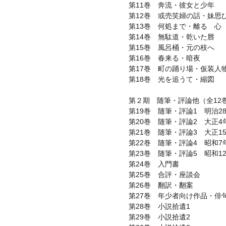
第11巻 奔流・彼女と少年
第12巻 或売笑婦の話・妹思
第13巻 何処まで・離るゝ心
第14巻 無駄道・乾いた唇
第15巻 風呂桶・元の枝へ
第16巻 春来る・暗夜
第17巻 町の踊り場・仮装人
第18巻 光を追うて・縮図
第２期 随筆・評論他（全12
第19巻 随筆・評論1 明治2
第20巻 随筆・評論2 大正4
第21巻 随筆・評論3 大正1
第22巻 随筆・評論4 昭和7
第23巻 随筆・評論5 昭和
第24巻 入門書
第25巻 合評・座談会
第26巻 翻訳・翻案
第27巻 年少者向け作品・俳
第28巻 小説拾遺1
第29巻 小説拾遺2