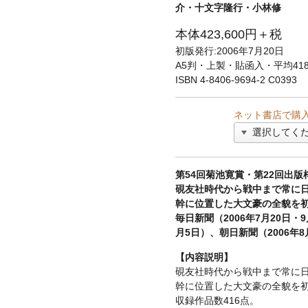
介・十文字隆行・小林修
本体423,600円＋税
初版発行:2006年7月20日
A5判・上製・貼函入・平均418頁
ISBN 4-8406-9694-2 C0393
ネット書店で購
第54回菊池寛賞・第22回出
硯友社時代から戦中まで常に
幹に位置した大文豪の全貌を
毎日新聞（2006年7月20日・9
月5日）、朝日新聞（2006年
【内容説明】
硯友社時代から戦中まで常に
幹に位置した大文豪の全貌を
収録作品数416点。