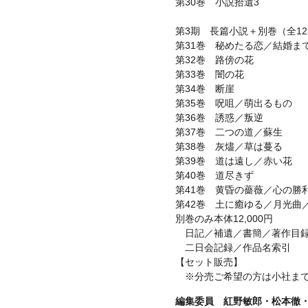
第30巻 小説拾遺3
第3期 長篇小説＋別巻（全1
第31巻 秘めたる恋／結婚ま
第32巻 路傍の花
第33巻 闇の花
第34巻 断崖
第35巻 呪咀／萌出るもの
第36巻 誘惑／叛逆
第37巻 二つの道／蘇生
第38巻 灰燼／草は蔓る
第39巻 道は遠し／赤い花
第40巻 道尽きず
第41巻 黄昏の薔薇／心の勝
第42巻 土に癒ゆる／月光曲
別巻のみ本体12,000円
日記／補遺／書簡／著作目録
二日会記録／作品名索引
【セット販売】
※分売ご希望の方は小社まで
編集委員 紅野敏郎・松本徹