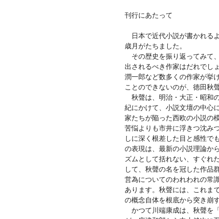
刊行にあたって
日本で近代小説が書かれるよ
歳月がたちました。
その歴史を振り返ってみて、
出されるべき作家はだれでし
潤一郎など数多くの作家が挙
ことのできないのが、徳田秋
秋聲は、明治・大正・昭和の
紀にかけて、小説文壇の中心
家たちが陥った西欧の小説の
苦悩よりも市井に浮きつ沈み
しに深く根差した目と感性で
の表現は、最新の小説理論か
ズムとして括れない、すぐれ
して、秋聲の名を冠した作品
営為についてのわれわれの常
あります。秋聲には、これま
の概念自体を根底から突き崩
かつて川端康成は、秋聲を「