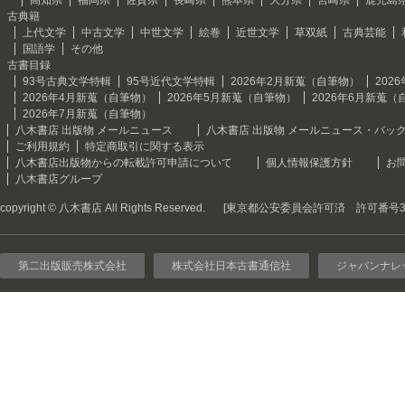
高知県
福岡県
佐賀県
長崎県
熊本県
大分県
宮崎県
鹿児島
古典籍
上代文学
中古文学
中世文学
絵巻
近世文学
草双紙
古典芸能
国語学
その他
古書目録
93号古典文学特輯
95号近代文学特輯
2026年2月新蒐（自筆物）
202
2026年4月新蒐（自筆物）
2026年5月新蒐（自筆物）
2026年6月新蒐（
2026年7月新蒐（自筆物）
八木書店 出版物 メールニュース
八木書店 出版物 メールニュース・バッ
ご利用規約
特定商取引に関する表示
八木書店出版物からの転載許可申請について
個人情報保護方針
お
八木書店グループ
copyright © 八木書店 All Rights Reserved.
[東京都公安委員会許可済 許可番号301
第二出版販売株式会社
株式会社日本古書通信社
ジャパンナレ