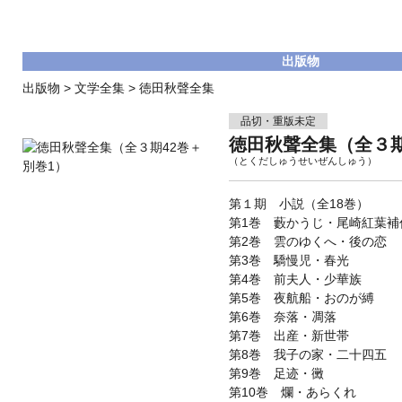
出版物
出版物
>
文学全集
>
徳田秋聲全集
品切・重版未定
徳田秋聲全集（全３期
（とくだしゅうせいぜんしゅう）
第１期 小説（全18巻）
第1巻 藪かうじ・尾崎紅葉補
第2巻 雲のゆくへ・後の恋
第3巻 驕慢児・春光
第4巻 前夫人・少華族
第5巻 夜航船・おのが縛
第6巻 奈落・凋落
第7巻 出産・新世帯
第8巻 我子の家・二十四五
第9巻 足迹・黴
第10巻 爛・あらくれ