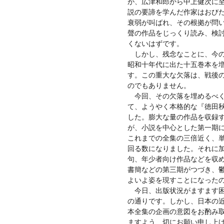
が、広津和郎から中上健次に
説の要諦を学んだ作家はおび
衰弱が叫ばれ、その根拠が問
聲の作品をじっくり読み、検
くないはずです。
しかし、残念なことに、今の
昭和十年代に出た十五巻本を
す。この重大な欠落は、戦後
のでもありません。
今回、その欠落を埋めるべく
て、ようやく本格的な『徳田
した。膨大な量の作品を収録
が、小説を中心とした第一期
これまでの全集の三倍近く、
回る数になりました。それに
句、年少者向け作品などを収
書簡などの第三期がつづき、
よいよ姿を現すことになった
今日、出版状況がますます困
の通りです。しかし、日本の
本全集の企画の意図をお酌み
ますよう、切にお願い申し上