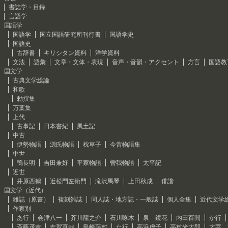
書誌学・目録
言語学
国語学
国語学
国立国語研究所刊行書
国語学史
国語史
古辞書
キリシタン資料
洋学資料
文法
語彙
文章・文体・表現
音声・音韻・アクセント
方言
国語教
国文学
古典文学総論
和歌
勅撰集
万葉集
上代
古事記
日本書紀
風土記
中古
伊勢物語
源氏物語
枕草子
今昔物語集
中世
鴨長明
吉田兼好
平家物語
曽我物語
太平記
近世
井原西鶴
近松門左衛門
滝沢馬琴
上田秋成
俳諧
国文学（近代）
雑誌（原書）
複刻雑誌
同人誌・地方誌・一般誌
個人全集
近代文学
作家別
あ行
会津八一
芥川龍之介
石川啄木
泉 鏡花
内田百閒
か行
斎藤茂吉
志賀直哉
島崎藤村
た行
高浜虚子
高村光太郎
太宰 