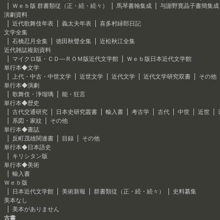
Ｗｅｂ版 群書類従（正・続・続々）
馬琴書翰集成
与謝野寛晶子書簡集成
演劇資料
近代歌舞伎年表
義太夫年表
喜多村緑郎日記
文学全集
石橋忍月全集
徳田秋聲全集
近松秋江全集
近代雑誌複刻資料
マイクロ版・ＣＤ―ＲＯＭ版近代文学館
Ｗｅｂ版日本近代文学館
単行本◆文学
上代・中古・中世文学
近世文学
近代文学
近代文学研究双書
その他
単行本◆演劇
歌舞伎・浄瑠璃
能・狂言
単行本◆歴史
古代交通研究
日本史研究叢書
輸入書
考古学
古代
中世
近世
系図・家紋
その他
単行本◆書誌
反町茂雄関連書
目録
その他
単行本◆日本語史
キリシタン版
単行本◆美術
輸入書
Ｗｅｂ版
日本近代文学館
美術新報
群書類従（正・続・続々）
史料纂集
美本なし
美本がありません
古書