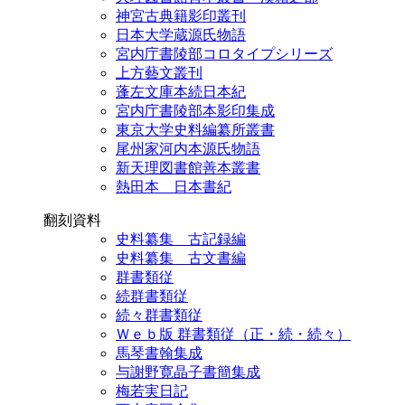
神宮古典籍影印叢刊
日本大学蔵源氏物語
宮内庁書陵部コロタイプシリーズ
上方藝文叢刊
蓬左文庫本続日本紀
宮内庁書陵部本影印集成
東京大学史料編纂所叢書
尾州家河内本源氏物語
新天理図書館善本叢書
熱田本 日本書紀
翻刻資料
史料纂集 古記録編
史料纂集 古文書編
群書類従
続群書類従
続々群書類従
Ｗｅｂ版 群書類従（正・続・続々）
馬琴書翰集成
与謝野寛晶子書簡集成
梅若実日記