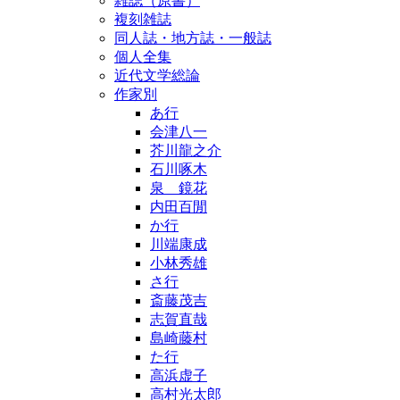
雑誌（原書）
複刻雑誌
同人誌・地方誌・一般誌
個人全集
近代文学総論
作家別
あ行
会津八一
芥川龍之介
石川啄木
泉 鏡花
内田百閒
か行
川端康成
小林秀雄
さ行
斎藤茂吉
志賀直哉
島崎藤村
た行
高浜虚子
高村光太郎