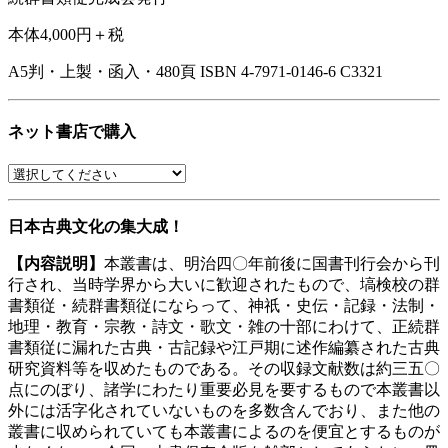
本体4,000円＋税
A5判・上製・函入・480頁
ISBN 4-7971-0146-6 C3321
ネット書店で購入
日本古典文化の集大成！
【内容説明】
本叢書は、明治四〇年前後に国書刊行会から刊
行され、当時学界から大いに歓迎されたもので、塙検校の群
書類従・続群書類従にならって、神祇・史伝・記録・法制・
地理・教育・宗教・詩文・歌文・雑の十部にわけて、正続群
書類従に漏れた古典・古記録や江戸期に述作編纂された古典
研究資料等を収めたものである。その収録文献数は約三五〇
点にのぼり、諸学にわたり重要必見を要するもので本叢書以
外には活字化されていないものを多数含んでおり、また他の
叢書に収められていても本叢書によるのを便宜とするものが