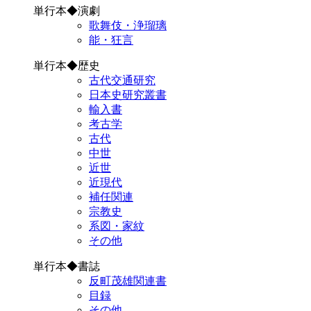
単行本◆演劇
歌舞伎・浄瑠璃
能・狂言
単行本◆歴史
古代交通研究
日本史研究叢書
輸入書
考古学
古代
中世
近世
近現代
補任関連
宗教史
系図・家紋
その他
単行本◆書誌
反町茂雄関連書
目録
その他