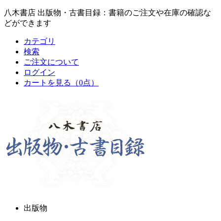
八木書店 出版物・古書目録：書籍のご注文や在庫の確認な
どができます
カテゴリ
検索
ご注文について
ログイン
カートを見る
（0点）
出版物