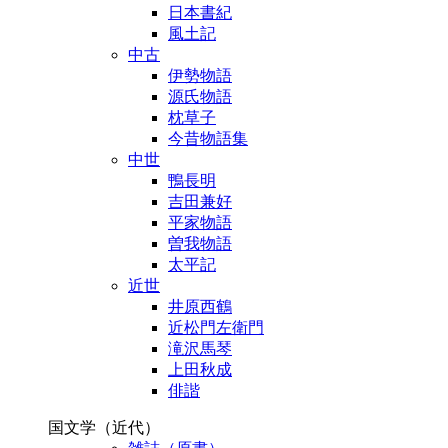
日本書紀
風土記
中古
伊勢物語
源氏物語
枕草子
今昔物語集
中世
鴨長明
吉田兼好
平家物語
曽我物語
太平記
近世
井原西鶴
近松門左衛門
滝沢馬琴
上田秋成
俳諧
国文学（近代）