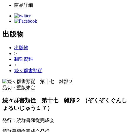
商品詳細
出版物
出版物
>
翻刻資料
>
続々群書類従
品切・重版未定
続々群書類従 第十七 雑部２
（ぞくぞくぐんし
ょるいじゅう１７）
発行：続群書類従完成会
続群書類従完成会発行