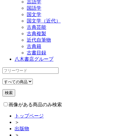
言語学
国語学
国文学
国文学（近代）
古典芸能
古典複製
近代自筆物
古典籍
古書目録
八木書店グループ
画像がある商品のみ検索
トップページ
＞
出版物
＞