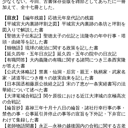
少なくない。今回、古書保存会版を雑部としてあらたに一冊
加えて、全十七冊とした。
【目次】
【編年残篇】応徳元年皇代記の残篇
【平城宮大内裏跡坪割之図】平城宮大内裏跡の条坊と坪割を
図入りで解説した書
【聖徳太子伝私記】聖徳太子の伝記と法隆寺の年中行事・塔
頭・由緒等を記した書
【独物語】琉球の統治に関する政策を記した書
【延久四年・五年日次記】延久四・五年の院中の日次記
【有職問答】大内義隆の有職に関する諸問につき三条西実隆
が答えた書
【公武大体略記】禁裏・仙洞・后宮・親王・執柄家・武家名
家・諸道等につき種々の故実由来を記した書
【日本国丞相藤原公捨経之記】宋の了恵が一条実経書写の法
華経について述べた書
【大津篭城合戦記】関ケ原役における近江大津城の京極高次
の合戦記
【綸旨抄】嘉禄三年十月十八日の綸旨・諸社行幸行事の事・
禁色の事・公事延引并停止の事等の宣旨を下外記・下弁官に
わけて集録した書
【老師物語聞書】永正—永禄の越後国内の合戦に関する古老