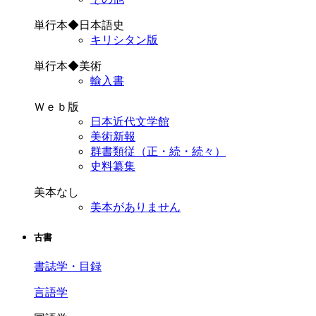
単行本◆日本語史
キリシタン版
単行本◆美術
輸入書
Ｗｅｂ版
日本近代文学館
美術新報
群書類従（正・続・続々）
史料纂集
美本なし
美本がありません
古書
書誌学・目録
言語学