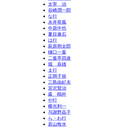
太宰 治
谷崎潤一郎
な行
永井荷風
中原中也
夏目漱石
は行
萩原朔太郎
樋口一葉
二葉亭四迷
堀 辰雄
ま行
正岡子規
三島由紀夫
宮沢賢治
森 鴎外
や行
横光利一
与謝野晶子
ら・わ行
若山牧水