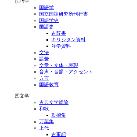
国語学
国語学
国立国語研究所刊行書
国語学史
国語史
古辞書
キリシタン資料
洋学資料
文法
語彙
文章・文体・表現
音声・音韻・アクセント
方言
国語教育
国文学
古典文学総論
和歌
勅撰集
万葉集
上代
古事記