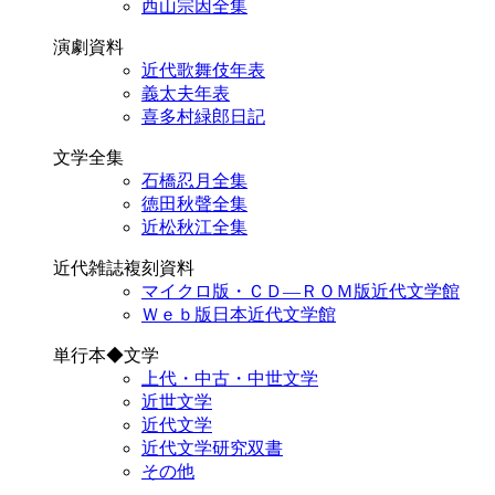
西山宗因全集
演劇資料
近代歌舞伎年表
義太夫年表
喜多村緑郎日記
文学全集
石橋忍月全集
徳田秋聲全集
近松秋江全集
近代雑誌複刻資料
マイクロ版・ＣＤ―ＲＯＭ版近代文学館
Ｗｅｂ版日本近代文学館
単行本◆文学
上代・中古・中世文学
近世文学
近代文学
近代文学研究双書
その他