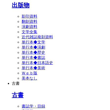
出版物
影印資料
翻刻資料
演劇資料
文学全集
近代雑誌複刻資料
単行本◆文学
単行本◆演劇
単行本◆歴史
単行本◆書誌
単行本◆日本語史
単行本◆美術
Ｗｅｂ版
美本なし
古書
古書
書誌学・目録