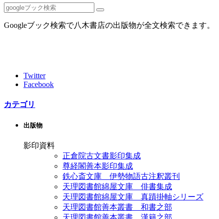
Googleブック検索で八木書店の出版物が全文検索できます。
Twitter
Facebook
カテゴリ
出版物
影印資料
正倉院古文書影印集成
尊経閣善本影印集成
鉄心斎文庫 伊勢物語古注釈叢刊
天理図書館綿屋文庫 俳書集成
天理図書館綿屋文庫 真蹟掛軸シリーズ
天理図書館善本叢書 和書之部
天理図書館善本叢書 漢籍之部