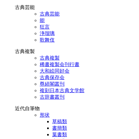
古典芸能
古典芸能
能
狂言
浄瑠璃
歌舞伎
古典複製
古典複製
稀書複製会刊行書
大和絵同好会
古典保存会
尊経閣叢刊
複刻日本古典文学館
古辞書叢刊
近代自筆物
形状
草稿類
書簡類
葉書類