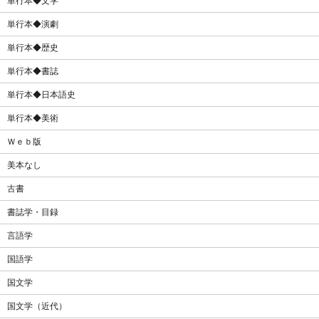
単行本◆文学
単行本◆演劇
単行本◆歴史
単行本◆書誌
単行本◆日本語史
単行本◆美術
Ｗｅｂ版
美本なし
古書
書誌学・目録
言語学
国語学
国文学
国文学（近代）