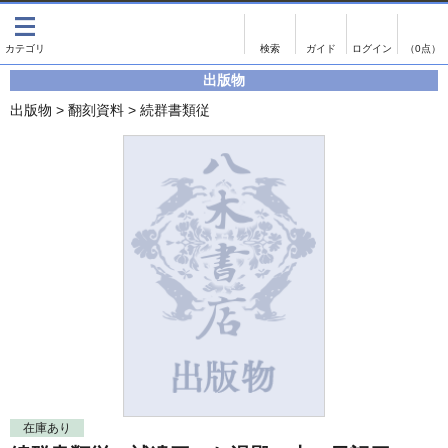
出版物
古書
画像がある商品のみ検索
（0点）
出版物
出版物
古書
出版物
>
翻刻資料
>
続群書類従
影印資料
書誌学・目録
翻刻資料
言語学
演劇資料
国語学
文学全集
国文学
近代雑誌複刻資料
国文学（近代）
単行本◆文学
古典芸能
単行本◆演劇
古典複製
単行本◆歴史
近代自筆物
単行本◆書誌
古典籍
在庫あり