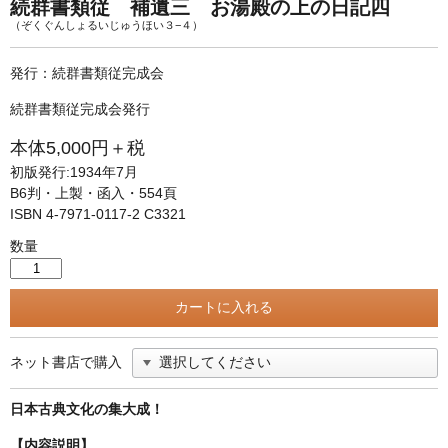
単行本◆日本語史
古書目録
続群書類従 補遺三 お湯殿の上の日記四
（ぞくぐんしょるいじゅうほい３−４）
単行本◆美術
発行：続群書類従完成会
Ｗｅｂ版
続群書類従完成会発行
美本なし
本体5,000円＋税
初版発行:1934年7月
B6判・上製・函入・554頁
ISBN 4-7971-0117-2 C3321
数量
ネット書店で購入
日本古典文化の集大成！
【内容説明】