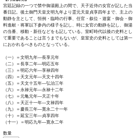
宮廷記録の一つで禁中御湯殿上の間で、天子近侍の女官が記した当
番日記。後土御門天皇文明九年より霊元天皇貞享四年まで、主上の
動静を主として、恒例・臨時の行事、任官・叙位・遊宴・御会・御
料進献・将軍以下参内の様子を記し、時に女官の動静を記し、御湯
の当番、移動・新任などをも記している。室町時代以後の史料とし
て重要であることは言うまでもないが、皇室史の史料としては第一
におかれるべきものとなっている。
（一）＝文明九年—長享元年
（二）＝長享二年—明応五年
（三）＝明応六年—享禄四年
（四）＝天文元年—天文十四年
（五）＝天文十五年—弘治三年
（六）＝永禄元年—永禄十二年
（七）＝元亀元年—天正十年
（八）＝天正十一年—文禄四年
（九）＝慶長三年—寛永二十一年
（十）＝延宝三年—貞享四年
（十一）＝明応九年—寛永二年
数量