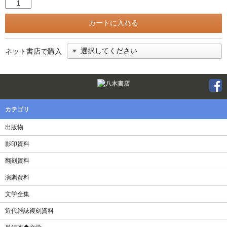
ネット書店で購入
Twitter
F
カテゴリ
出版物
影印資料
翻刻資料
演劇資料
文学全集
近代雑誌複刻資料