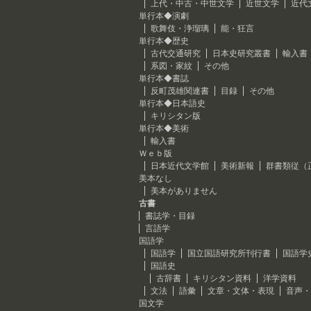
上代・中古・中世文学
近世文学
近代
単行本◆演劇
歌舞伎・浄瑠璃
能・狂言
単行本◆歴史
古代交通研究
日本史研究叢書
輸入書
系図・家紋
その他
単行本◆書誌
反町茂雄関連書
目録
その他
単行本◆日本語史
キリシタン版
単行本◆美術
輸入書
Ｗｅｂ版
日本近代文学館
美術新報
群書類従（
美本なし
美本がありません
古書
書誌学・目録
言語学
国語学
国語学
国立国語研究所刊行書
国語学
国語史
古辞書
キリシタン資料
洋学資料
文法
語彙
文章・文体・表現
音声・
国文学