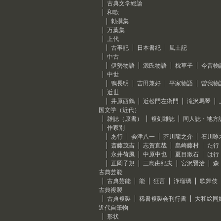
古典文学総論
和歌
勅撰集
万葉集
上代
古事記
日本書紀
風土記
中古
伊勢物語
源氏物語
枕草子
今昔物
中世
鴨長明
吉田兼好
平家物語
曽我物
近世
井原西鶴
近松門左衛門
滝沢馬琴
国文学（近代）
雑誌（原書）
複刻雑誌
同人誌・地方
作家別
あ行
会津八一
芥川龍之介
石川啄
斎藤茂吉
志賀直哉
島崎藤村
た行
永井荷風
中原中也
夏目漱石
は行
正岡子規
三島由紀夫
宮沢賢治
森
古典芸能
古典芸能
能
狂言
浄瑠璃
歌舞伎
古典複製
古典複製
稀書複製会刊行書
大和絵同
近代自筆物
形状