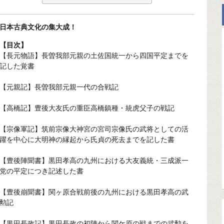
日本古典文化の集大成！
【目次】
【長元物語】長曽我部元親の土佐国統一から四国平定までを
記した覚書
【元親記】長曽我部元親一代の合戦記
【高橋記】豊後大友氏の重臣高橋鎮種・統虎父子の戦記
【宗像軍記】筑前宗像大神宮の宮司宗像氏の武将としての活
躍を中心に大明神の縁起から氏貞の死去までを記した書
【豊後陣聞書】黒田孝高の九州における大友義統・三成派一
党の平定につき記述した書
【豊後崩聞書】関ヶ原合戦前後の九州における黒田孝高の武
勲記
【黒田長政記】黒田長政の初陣から関ケ原の戦までの武勲を