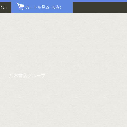
カートを見る
（0点）
イン
八木書店グループ