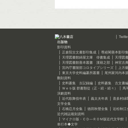
Twitte
出版物
影印資料
正倉院古文書影印集成
尊経閣善本影印
天理図書館綿屋文庫 俳書集成
天理図
天理図書館善本叢書 漢籍之部
神宮古
宮内庁書陵部コロタイプシリーズ
上方
東京大学史料編纂所叢書
尾州家河内本
翻刻資料
史料纂集 古記録編
史料纂集 古文書
Ｗｅｂ版 群書類従（正・続・続々）
馬
演劇資料
近代歌舞伎年表
義太夫年表
喜多村緑
文学全集
石橋忍月全集
徳田秋聲全集
近松秋江
近代雑誌複刻資料
マイクロ版・ＣＤ―ＲＯＭ版近代文学館
単行本◆文学