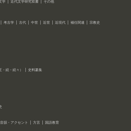
文学
近代文学研究双書
その他
考古学
古代
中世
近世
近現代
補任関連
宗教史
正・続・続々）
史料纂集
史
音韻・アクセント
方言
国語教育