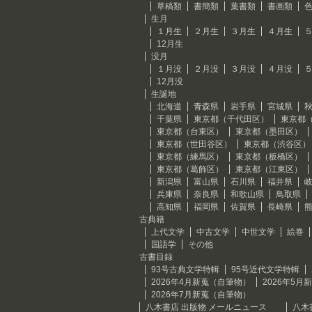
草稿類
書簡類
葉書類
書画類
生月
１月生
２月生
３月生
４月生
12月生
没月
１月没
２月没
３月没
４月没
12月没
生誕地
北海道
青森県
岩手県
宮城県
千葉県
東京都（千代田区）
東京都
東京都（台東区）
東京都（墨田区）
東京都（世田谷区）
東京都（渋谷区）
東京都（練馬区）
東京都（板橋区）
東京都（葛飾区）
東京都（江東区）
新潟県
富山県
石川県
福井県
兵庫県
奈良県
和歌山県
鳥取県
高知県
福岡県
佐賀県
長崎県
古典籍
上代文学
中古文学
中世文学
絵巻
国語学
その他
古書目録
93号古典文学特輯
95号近代文学特輯
2026年4月新蒐（自筆物）
2026年5
2026年7月新蒐（自筆物）
八木書店 出版物 メールニュース
八木