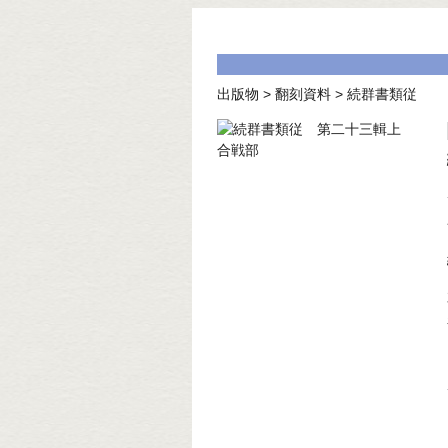
出版物
>
翻刻資料
>
続群書類従