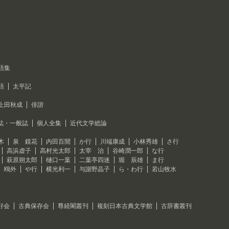
語集
語
太平記
上田秋成
俳諧
誌・一般誌
個人全集
近代文学総論
木
泉 鏡花
内田百閒
か行
川端康成
小林秀雄
さ行
高浜虚子
高村光太郎
太宰 治
谷崎潤一郎
な行
萩原朔太郎
樋口一葉
二葉亭四迷
堀 辰雄
ま行
 鴎外
や行
横光利一
与謝野晶子
ら・わ行
若山牧水
好会
古典保存会
尊経閣叢刊
複刻日本古典文学館
古辞書叢刊