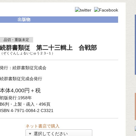
出版物
品切・重版未定
続群書類従 第二十三輯上 合戦部
（ぞくぐんしょるいじゅう２３−１）
発行：続群書類従完成会
続群書類従完成会発行
本体4,000円＋税
初版発行:1958年
B6判・上製・函入・496頁
ISBN 4-7971-0084-2 C3321
ネット書店で購入