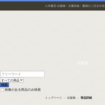
八木書店 出版物・古書目録：書籍のご注文や
出版物
画像がある商品のみ検索
トップページ
＞
出版物
＞
商品詳細