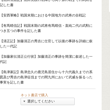
記した書
【安西軍略】戦国末期における中国地方の武将の合戦記
【有馬晴信記】戦国末期の武将有馬晴信・直純二代の武勲に
つき五つの事件を記した書
【清正記】加藤清正の秀吉に仕官して以後の事跡を詳細に叙
した一代記
【加藤家伝清正公行状】加藤清正の事跡を簡潔に叙述した一
代記
【島津家記】島津忠久の鹿児島居住から十六代義久までの系
図及び秀吉の島津征伐までの間九州において武威を振るった
事実を記した書
ネット書店で購入