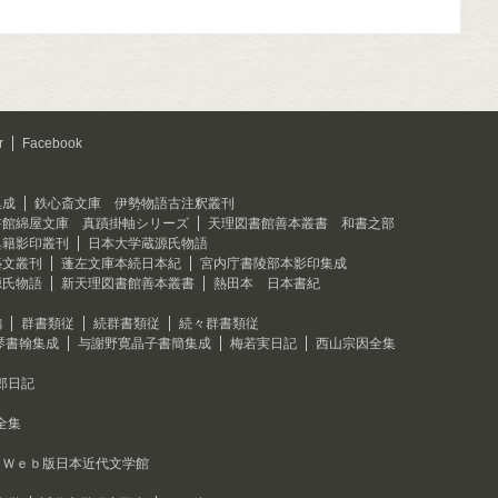
r
Facebook
集成
鉄心斎文庫 伊勢物語古注釈叢刊
書館綿屋文庫 真蹟掛軸シリーズ
天理図書館善本叢書 和書之部
典籍影印叢刊
日本大学蔵源氏物語
藝文叢刊
蓬左文庫本続日本紀
宮内庁書陵部本影印集成
源氏物語
新天理図書館善本叢書
熱田本 日本書紀
編
群書類従
続群書類従
続々群書類従
琴書翰集成
与謝野寛晶子書簡集成
梅若実日記
西山宗因全集
郎日記
全集
Ｗｅｂ版日本近代文学館