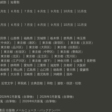
色紙類
短冊類
５月生
６月生
７月生
８月生
９月生
10月生
11月生
５月没
６月没
７月没
８月没
９月没
10月没
11月没
秋田県
山形県
福島県
茨城県
栃木県
群馬県
埼玉県
（中央区）
東京都（港区）
東京都（新宿区）
東京都（文京区）
東京都（品川区）
東京都（大田区）
東京都（目黒区）
東京都（杉並区）
東京都（中野区）
東京都（豊島区）
東京都（北区）
東京都（足立区）
東京都（荒川区）
東京都（江戸川区）
東京都（都下）
神奈川県
山梨県
長野県
岐阜県
静岡県
愛知県
三重県
滋賀県
京都府
大阪府
島根県
岡山県
広島県
山口県
徳島県
香川県
愛媛県
熊本県
大分県
宮崎県
鹿児島県
沖縄県
国外
近世文学
草双紙
古典芸能
和歌
連歌・俳諧・狂歌
2026年2月新蒐（自筆物）
2026年3月新蒐（自筆物）
月新蒐（自筆物）
2026年6月新蒐（自筆物）
書店 出版物 メールニュース・バックナンバー